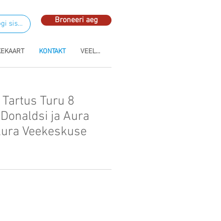
Broneeri aeg
gi sisse
KEKAART
KONTAKT
VEEL...
 Tartus Turu 8
cDonaldsi ja Aura
Aura Veekeskuse