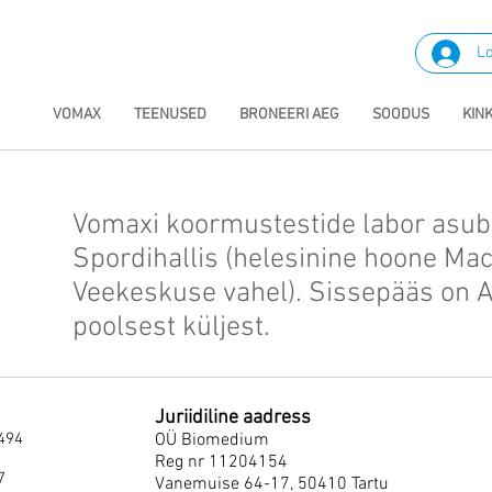
Lo
VOMAX
TEENUSED
BRONEERI AEG
SOODUS
KIN
Vomaxi koormustestide labor asub
Spordihallis (helesinine hoone Ma
d
Veekeskuse vahel). Sissepääs on 
poolsest küljest.
Juriidiline aadress
494
OÜ Biomedium
Reg nr 11204154
7
Vanemuise 64-17, 50410 Tartu