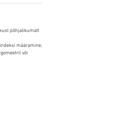
kust põhjalikumalt
siindeksi määramine;
gomeetril või