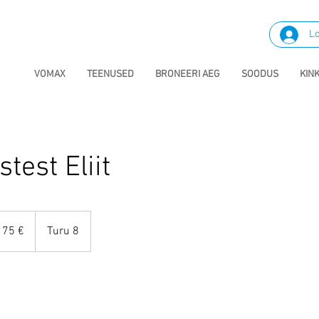
Lo
VOMAX
TEENUSED
BRONEERI AEG
SOODUS
KIN
test Eliit
t
175 €
Turu 8