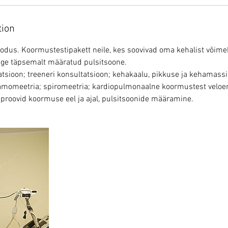
tion
odus. Koormustestipakett neile, kes soovivad oma kehalist võime
ige täpsemalt määratud pulsitsoone.
atsioon; treeneri konsultatsioon; kehakaalu, pikkuse ja kehamas
amomeetria; spiromeetria; kardiopulmonaalne koormustest veloer
diproovid koormuse eel ja ajal, pulsitsoonide määramine.