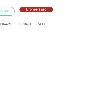
Broneeri aeg
gi sisse
KEKAART
KONTAKT
VEEL...