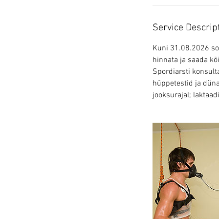
n
Service Descrip
Kuni 31.08.2026 so
hinnata ja saada kõ
Spordiarsti konsult
hüppetestid ja dün
jooksurajal; laktaa